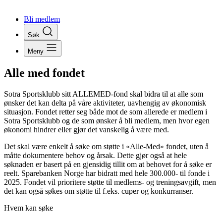
Bli medlem
Søk
Meny
Alle med fondet
Sotra Sportsklubb sitt ALLEMED-fond skal bidra til at alle som
ønsker det kan delta på våre aktiviteter, uavhengig av økonomisk
situasjon. Fondet retter seg både mot de som allerede er medlem i
Sotra Sportsklubb og de som ønsker å bli medlem, men hvor egen
økonomi hindrer eller gjør det vanskelig å være med.
Det skal være enkelt å søke om støtte i «Alle-Med» fondet, uten å
måtte dokumentere behov og årsak. Dette gjør også at hele
søknaden er basert på en gjensidig tillit om at behovet for å søke er
reelt. Sparebanken Norge har bidratt med hele 300.000- til fonde i
2025. Fondet vil prioritere støtte til medlems- og treningsavgift, men
det kan også søkes om støtte til f.eks. cuper og konkurranser.
Hvem kan søke