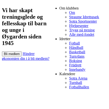
Om klubben
Vi har skapt
Om
treningsglede og
Straume Idrettspark
Sotra Sportssenter
fellesskap til barn
Hjelpesenter
og unge i
Trygg på trening
Alle med-fondet
Øygarden siden
Idretter
1945
Fotball
Håndball
Basketball
Hindrer
Bli medlem
Turn/dans
økonomien din i å bli medlem?
Boksing
Friidrett
Innebandy
Kalendere
Sotra Arena
Turnhall
Fotballhallen