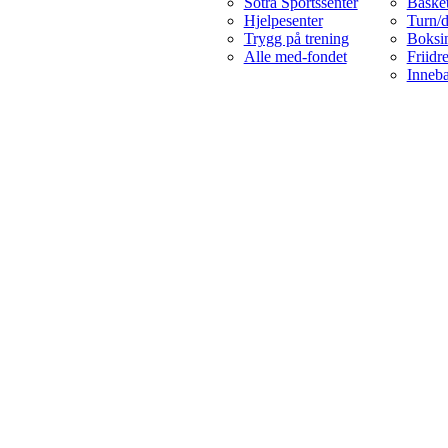
Sotra Sportssenter
Basket
Hjelpesenter
Turn/
Trygg på trening
Boksi
Alle med-fondet
Friidre
Inneb