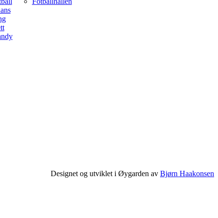
ball
Fotballhallen
dans
ng
tt
andy
Designet og utviklet i Øygarden av
Bjørn Haakonsen