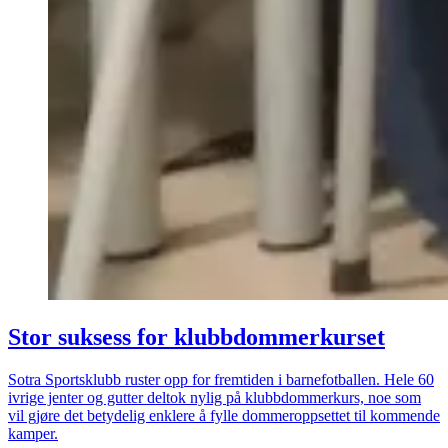
Stor suksess for klubbdommerkurset
Sotra Sportsklubb ruster opp for fremtiden i barnefotballen. Hele 60
ivrige jenter og gutter deltok nylig på klubbdommerkurs, noe som
vil gjøre det betydelig enklere å fylle dommeroppsettet til kommende
kamper.