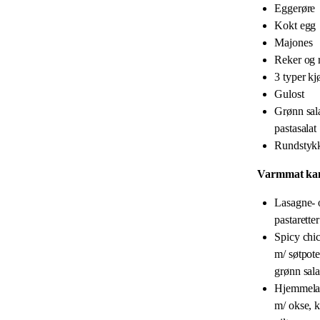
Eggerøre
Kokt egg
Majones
Reker og 
3 typer kj
Gulost
Grønn sal
pastasalat
Rundstykk
Varmmat kan
Lasagne- 
pastaretter
Spicy chi
m/ søtpot
grønn sala
Hjemmelag
m/ okse, k