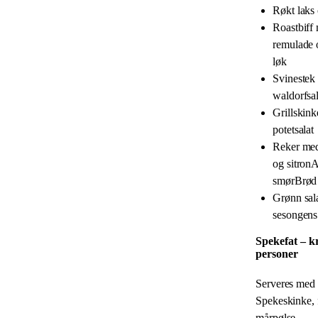
Røkt laks
Roastbiff
remulade 
løk
Svinestek
waldorfsal
Grillskin
potetsalat
Reker me
og sitronA
smørBrød
Grønn sal
sesongens
Spekefat – kr
personer
Serveres med
Spekeskinke, 
mårpølse