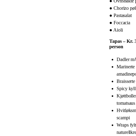
● Ovnsbakte p
● Chorizo pøl
● Pastasalat
● Foccacia
● Aioli
Tapas – Kr. 3
person
Dadler m
Marinerte
amadinepo
Braisserte
Spicy kyl
Kjøttbolle
tomatsaus
Hvitløksm
scampi
Wraps fyl
naturellkr