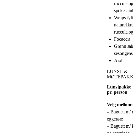
ruccula o
spekeskin
Wraps fyl
naturellkr
ruccula og
Focaccia
Grønn sal
sesongens
Aioli
LUNSJ- &
MØTEPAK
Lunsjpakke 1
pr. person
Velg mellom:
– Baguett m/ 
eggerøre
– Baguett m/