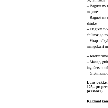
og remulade
– Baguett m/ 
majones
– Baguett m/ 
skinke
– Flaguett m/
chilimango m
– Wrap m/ kyl
mangokarri m
– Jordbærsmo
– Mango, gulr
ingefærsmoot
– Grønn smoo
Lunsjpakke 2
125,- pr. per
personer)
Kaldmat kan 