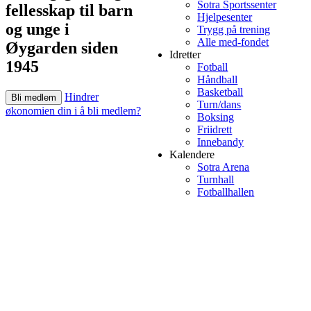
Sotra Sportssenter
fellesskap til barn
Hjelpesenter
og unge i
Trygg på trening
Alle med-fondet
Øygarden siden
Idretter
1945
Fotball
Håndball
Basketball
Hindrer
Bli medlem
Turn/dans
økonomien din i å bli medlem?
Boksing
Friidrett
Innebandy
Kalendere
Sotra Arena
Turnhall
Fotballhallen