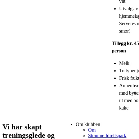
vilt
Utvalg av
hjemmelag
Serveres 
smør​)
Tillegg kr. 45
person
Melk
To typer j
Frisk fruk
Annenhver
mnd byttes
ut med bol
kake
Om klubben
Vi har skapt
Om
treningsglede og
Straume Idrettspark