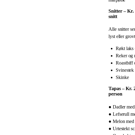
Snitter – Kr. 
snitt
Alle snitter s
lyst eller grov
Røkt laks
Reker og 
Roastbiff
Svinestek 
Skinke
Tapas – Kr. 2
person
● Dadler med
● Lefserull me
● Melon med 
● Urtestekt s