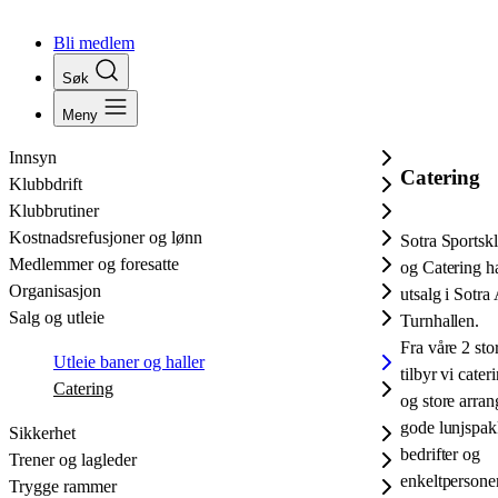
Bli medlem
Søk
Meny
Innsyn
Catering
Klubbdrift
Klubbrutiner
Kostnadsrefusjoner og lønn
Sotra Sportsk
Medlemmer og foresatte
og Catering h
Organisasjon
utsalg i Sotra
Salg og utleie
Turnhallen.
Fra våre 2 st
Utleie baner og haller
tilbyr vi cater
Catering
og store arra
gode lunjspak
Sikkerhet
bedrifter og
Trener og lagleder
enkeltpersoner
Trygge rammer